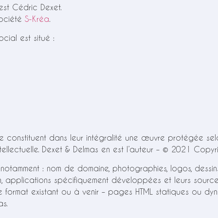
est Cédric Dexet.
société
S-Kréa
.
cial est situé :
e constituent dans leur intégralité une œuvre protégée selo
intellectuelle. Dexet & Delmas en est l’auteur – © 2021 Copy
te notamment : nom de domaine, photographies, logos, dessin
ion, applications spécifiquement développées et leurs source
format existant ou à venir – pages HTML statiques ou dynam
as.