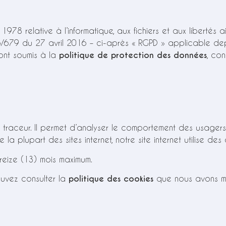
978 relative à l’informatique, aux fichiers et aux libertés 
679 du 27 avril 2016 – ci-après « RGPD » applicable depu
ont soumis à la
p
olitique de protection des données
, con
n traceur. Il permet d’analyser le comportement des usagers l
me la plupart des sites internet, notre site internet utilise des
reize (13) mois maximum.
pouvez consulter la
politique des cookies
que nous avons mi