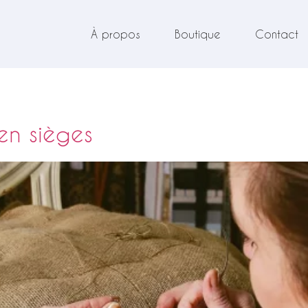
À propos
Boutique
Contact
 en sièges